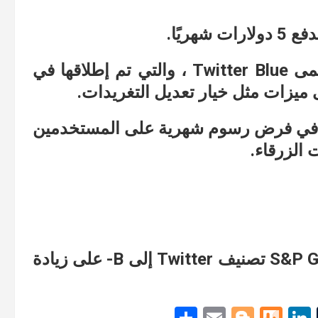
ولدى Twitter بالفعل خدمة اشتراك تسمى Twitter Blue ، والتي تم إطلاقها في
 ميزات مثل خيار تعديل التغريدات.
Twitt قد يبدأ قريبًا في فرض رسوم شهرية على المستخدمين
وبشكل منفصل ، خفضت S&P Global Ratings تصنيف Twitter إلى B- على زيادة