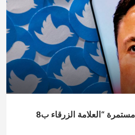
ايلون ماسك وموقع تويتر :العاصفة مستمرة “العلامة الزرقاء ب8