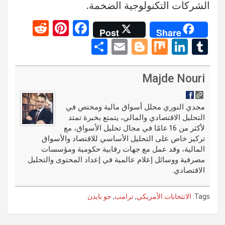
الشركات التكنولوجية الضخمة.
R
Pi
F
Post
Share
e
nt
a
S
E
Bl
M
Li
T
d
er
ce
h
m
o
ix
n
u
di
es
b
ar
ail
g
ke
m
Majde Nouri
t
t
o
e
g
dI
bl
o
er
n
r
مجدي النوري محلل أسواق مالية ومختص في
التحليل الاقتصادي والمالي، يتمتع بخبرة تمتد
k
لأكثر من 16 عامًا في مجال تحليل الأسواق، مع
تركيز خاص على التحليل الأساسي للاقتصاد والأسواق
المالية، وقد عمل مع جهات رقابية حكومية ومؤسسات
مصرفية ووسائل إعلام عالمية في إعداد المحتوى والتحليل
الاقتصادي.
Tags:
الانتخابات الأمريكي
,
ترامب
,
جو بايدن