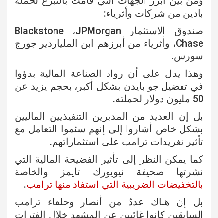
ومن بين أبرز الجهات التي قامت بالتبرع لحملة
بادين من شركات وأثرياء:
صندوق الاستثمار Blackstone ،JPMorgan
Chase، وأثرياء من أبرزهم ابن الملياردير جورج
سورس.
وهذا يدل على أن رواد الصناعة المالية بدؤوا
في تفضيل جو بايدن بشكل أكبر، بحجم يزيد عن
50 مليون دولار لحملته.
بل إن العديد من المديرين التنفيذيين الماليين
بشكل خاص أشاروا إلى إنهم سئموا التعامل مع
تأثير تغريدات ترامب على استثماراتهم.
كما يمكن النظر إلى تأثير الفضيحة المالية التي
نشرتها صحيفة نيويورك تايمز والخاصة
بالتخفيضات الضريبية التي استفاد منها ترامب
.
بل إن هناك عددٌ من أنصار وحلفاء ترامب
السابقين كانوا غائبين عن المشهد خلال الفترات