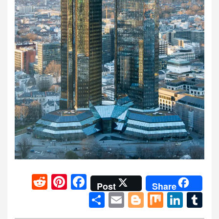
R
Pi
F
Post
Share
e
nt
a
S
E
Bl
M
Li
T
d
er
ce
h
m
o
ix
n
u