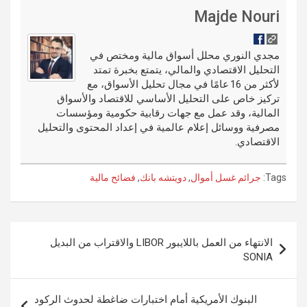
di
es
b
ar
ail
g
ke
m
Majde Nouri
t
t
o
e
g
dI
bl
o
er
n
r
مجدي النوري محلل أسواق مالية ومختص في
التحليل الاقتصادي والمالي، يتمتع بخبرة تمتد
k
لأكثر من 16 عامًا في مجال تحليل الأسواق، مع
تركيز خاص على التحليل الأساسي للاقتصاد والأسواق
المالية، وقد عمل مع جهات رقابية حكومية ومؤسسات
مصرفية ووسائل إعلام عالمية في إعداد المحتوى والتحليل
الاقتصادي.
Tags:
جرائم غسل أموال
,
دويتشه بانك
,
فضائح مالية
تصفّح
الانتهاء من العمل باللايبور LIBOR والاقتراب من البديل
المقالات
SONIA
البنوك الأمريكية أمام اختبارات ضاغطة لحدوث الركود