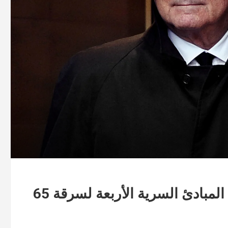
بيرني مادوف وأكبر سرقة بالتاريخ : المبادئ السرية الأربعة لسرقة 65