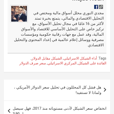
t
t
o
e
g
dI
bl
o
er
n
r
مجدي النوري محلل أسواق مالية ومختص في
التحليل الاقتصادي والمالي، يتمتع بخبرة تمتد
k
لأكثر من 16 عامًا في مجال تحليل الأسواق، مع
تركيز خاص على التحليل الأساسي للاقتصاد والأسواق
المالية، وقد عمل مع جهات رقابية حكومية ومؤسسات
مصرفية ووسائل إعلام عالمية في إعداد المحتوى والتحليل
الاقتصادي.
Tags:
أداء الشيكل الاسرائيلي
,
الشيكل مقابل الدولار
,
الفائدة على الشيكل
,
المركزي الاسرائيلي
,
سعر صرف الدولار
تصفّح
هل فشل كل المحللون في تحليل سعر الدولار الأمريكي ،
المقالات
ولماذا لا تستفيد!
انخفاض سعر الشيكل لأدنى مستوياته منذ 2017، فهل سيصل
ل 3.90