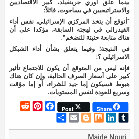
بينما علق أوري جرينفيلد، كبير الاقتصاديين
والاستراتيجيين في بساجوت، قائلاً:
“أتوقع أن يتخذ المركزي الإسرائيلي، نفس أداء
الفيدرالي في لهجته السابقة، مؤكدا على أن
هناك متابعة حثيثة للتضخم”.
في النتيجة؛ وفيما يتعلق بشأن أداء الشيكل
الاسرائيلي ؟:
فإنه ليس من المتوقع أن يكون للاجتماع تأثير
كبير على أسعار الصرف الحالية، وإن كان هناك
هبوط فسيكون إما جيد للشراء، أو إما مؤقت
وسريع للعودة لنفس المستويات.
R
Pi
F
Post
Share
e
nt
a
S
E
Bl
M
Li
T
d
er
ce
h
m
o
ix
n
u
di
es
b
ar
ail
g
ke
m
Majde Nouri