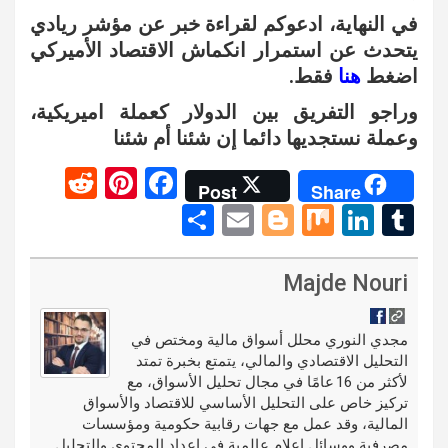
في النهاية، ادعوكم لقراءة خبر عن مؤشر ريادي
يتحدث عن استمرار انكماش الاقتصاد الأميركي
اضغط
هنا
فقط.
وراجو التفريق بين الدولار كعملة اميريكية،
وعملة نستجديها دائما إن شئنا أم شئنا
R
Pi
F
Post
Share
e
nt
a
S
E
Bl
M
Li
T
d
er
ce
h
m
o
ix
n
u
di
es
b
ar
ail
g
ke
m
Majde Nouri
t
t
o
e
g
dI
bl
o
er
n
r
مجدي النوري محلل أسواق مالية ومختص في
التحليل الاقتصادي والمالي، يتمتع بخبرة تمتد
k
لأكثر من 16 عامًا في مجال تحليل الأسواق، مع
تركيز خاص على التحليل الأساسي للاقتصاد والأسواق
المالية، وقد عمل مع جهات رقابية حكومية ومؤسسات
مصرفية ووسائل إعلام عالمية في إعداد المحتوى والتحليل