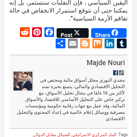
اليقين السياسي ، فإن التقلبات ستستمر، بل إنه
يمكننا حتى أن نتوقع استمرار الانخفاض في حالة
تفاقم الأزمة السياسية”.
R
Pi
F
Post
Share
e
nt
a
S
E
Bl
M
Li
T
d
er
ce
h
m
o
ix
n
u
di
es
b
ar
ail
g
ke
m
Majde Nouri
t
t
o
e
g
dI
bl
o
er
n
r
مجدي النوري محلل أسواق مالية ومختص في
التحليل الاقتصادي والمالي، يتمتع بخبرة تمتد
k
لأكثر من 16 عامًا في مجال تحليل الأسواق، مع
تركيز خاص على التحليل الأساسي للاقتصاد والأسواق
المالية، وقد عمل مع جهات رقابية حكومية ومؤسسات
مصرفية ووسائل إعلام عالمية في إعداد المحتوى والتحليل
الاقتصادي.
Tags:
البنك المركزي الاسرائيلي
,
الشيكل مقابل الدولار
,