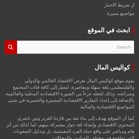
ل شريط الاخبار
مواضيع مميزة
ابحث في الموقع
S
e
a
r
كواليس المال
c
h
يقوم موقع كواليس المال بعرض الاقتصاد العالمي والدولي
والفلسطيني بلغة سهلة ومعاصرة، لتصل إلى كافة فئات المجتمع
وشرائحه، وذلك لجعله جزءاً من الصورة الاقتصادية المحلية والعالمية،
بالإضافة إلى إعداد التقارير الاقتصادية المتميزة والحصرية في شتى
المواضيع الاقتصادية والمالية.
كما أن الموقع يهدف إلى بناء ثقة بين قارئنا العزيز وبين ناشري
المحتوى الاقتصادي وإنشاء لغة حوار مشتركة بينهم، لما لذلك من أثر
هام ومباشر على واقع حياة الفرد المعيشية، بل وتذليل الصعوبات
التي تواجهه في مختلف الميادين والمجالات.