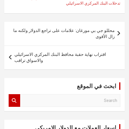
تدخلات البنك المركزي الاسرائيلي
تصفّح
محللو جي بي مورغان: علامات على تراجع الدولار ولكنه ما
المقالات
زال الأقوى
اقتراب نهاية حقبة محافظ البنك المركزي الاسرائيلي
والاسواق تراقب
ابحث في الموقع
S
e
a
r
c
اسعار العملات مع الدولار الامريكي
h