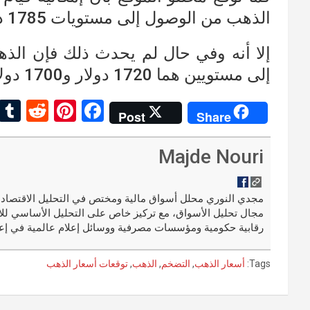
الذهب من الوصول إلى مستويات 1785 دولار.
إلى مستويين هما 1720 دولار و1700 دولار.
R
Pi
F
Post
Share
e
nt
a
d
er
ce
Majde Nouri
di
es
b
t
t
o
مجال تحليل الأسواق، مع تركيز خاص على التحليل الأساسي للا
o
رقابية حكومية ومؤسسات مصرفية ووسائل إعلام عالمية في إعد
k
Tags:
أسعار الذهب
,
التضخم
,
الذهب
,
توقعات أسعار الذهب