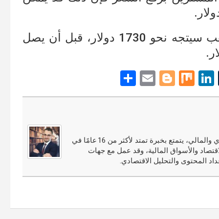
إلا أنه وفي حال لم يحدث ذلك فإن الذهب سيتجه نحو 1730 دولار، قبل أن يصل
S
E
Bl
M
Li
T
h
m
o
ix
n
u
ar
ail
g
ke
m
e
g
dI
bl
er
n
r
مجدي النوري محلل أسواق مالية ومختص في التحليل الاقتصادي والمالي، يتمتع بخبرة تمتد لأكثر من 16 عامًا في
قتصاد والأسواق المالية، وقد عمل مع جهات
اد المحتوى والتحليل الاقتصادي.