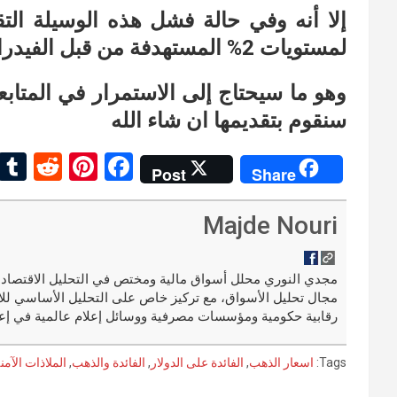
إلا أنه وفي حالة فشل هذه الوسيلة ال
لمستويات 2% المستهدفة من قبل الفيدرالي، فإن الذهب سيتخذ مسارا صاعدا.
وهو ما سيحتاج إلى الاستمرار في المتابع
سنقوم بتقديمها ان شاء الله
R
Pi
F
Post
Share
e
nt
a
d
er
ce
Majde Nouri
di
es
b
t
t
o
مجال تحليل الأسواق، مع تركيز خاص على التحليل الأساسي للا
o
رقابية حكومية ومؤسسات مصرفية ووسائل إعلام عالمية في إعد
k
Tags:
اسعار الذهب
,
الفائدة على الدولار
,
الفائدة والذهب
,
الملاذات الآمن