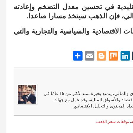
تقليدية في تحسين معدل التضخم وإعادته
ات الاقتصادية والسياسية والتجارية والتي
S
E
Bl
M
Li
T
h
m
o
ix
n
u
ar
ail
g
ke
m
e
g
dI
bl
er
n
r
مجدي النوري محلل أسواق مالية ومختص في التحليل الاقتصادي والمالي، يتمتع بخبرة تمتد لأكثر من 16 عامًا في
قتصاد والأسواق المالية، وقد عمل مع جهات
اد المحتوى والتحليل الاقتصادي.
ة
,
توقعات سعر الذهب