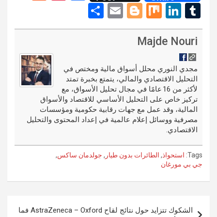
e
nt
a
S
E
Bl
M
Li
T
d
er
ce
h
m
o
ix
n
u
di
es
b
ar
ail
g
ke
m
Majde Nouri
t
t
o
e
g
dI
bl
o
er
n
r
مجدي النوري محلل أسواق مالية ومختص في
التحليل الاقتصادي والمالي، يتمتع بخبرة تمتد
k
لأكثر من 16 عامًا في مجال تحليل الأسواق، مع
تركيز خاص على التحليل الأساسي للاقتصاد والأسواق
المالية، وقد عمل مع جهات رقابية حكومية ومؤسسات
مصرفية ووسائل إعلام عالمية في إعداد المحتوى والتحليل
الاقتصادي.
Tags:
استحواذ
,
الطائرات بدون طيار
,
جولدمان ساكس
,
جي بي مورغان
تصفّح
الشكوك تتزايد حول نتائج لقاح AstraZeneca – Oxford فما