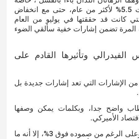
ا الرهانان اللذان باءا بالفشل ، خاصة
وأن الفيدرالي اختار البقاء عند مستويات 5.5% لأكثر من عام، حتى مع انخفاض
ي كانت قد حققتها في يوليو من العام
ذه المرة تضمن إشارات خفية سألقي الضوء
الفيدرالي وتأثيرها القادم على
د من الإشارات التي تعد إشارات جديدة بل
اب واضح جدا، وبكلمات يمكن وصفها
قتصاد الأميركي.
فإذا نظرنا إلى التضخم فإننا سنلحظ أنه وعلى الرغم من صموده فوق 3%، إلا أنه ما