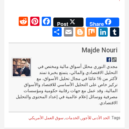
R
Pi
F
Post
Share
e
nt
a
S
E
Bl
M
Li
T
d
er
ce
h
m
o
ix
n
u
di
es
b
ar
ail
g
ke
m
Majde Nouri
t
t
o
e
g
dI
bl
o
er
n
r
مجدي النوري محلل أسواق مالية ومختص في
التحليل الاقتصادي والمالي، يتمتع بخبرة تمتد
k
لأكثر من 16 عامًا في مجال تحليل الأسواق، مع
تركيز خاص على التحليل الأساسي للاقتصاد والأسواق
المالية، وقد عمل مع جهات رقابية حكومية ومؤسسات
مصرفية ووسائل إعلام عالمية في إعداد المحتوى والتحليل
الاقتصادي.
Tags:
الحد الأدنى للأجور
,
الخدمات
,
سوق العمل الأمريكي