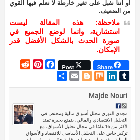
أو أننا نقبل على تغير خارطة لا نعلم فيها القوي
من الضعيف.
ملاحظة: هذه المقالة ليست
استشارية، وانما لوضع الجميع في
صورة الحدث بالشكل الأفضل قدر
الإمكان.
R
Pi
F
Post
Share
e
nt
a
S
E
Bl
M
Li
T
d
er
ce
h
m
o
ix
n
u
di
es
b
ar
ail
g
ke
m
Majde Nouri
t
t
o
e
g
dI
bl
o
er
n
r
مجدي النوري محلل أسواق مالية ومختص في
التحليل الاقتصادي والمالي، يتمتع بخبرة تمتد
k
لأكثر من 16 عامًا في مجال تحليل الأسواق، مع
تركيز خاص على التحليل الأساسي للاقتصاد والأسواق
المالية، وقد عمل مع جهات رقابية حكومية ومؤسسات