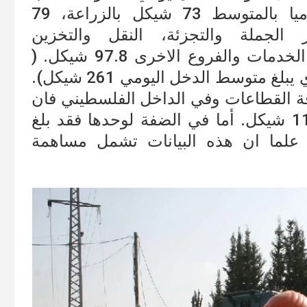
القطاع ففرضا في الضفة يتقاضى يوميا بالمتوسط 73 شيكل بالزراعة، 79
 99.5 بالانشاءات،76 تجار الجملة والتجزئة، النقل والتخزين
86،المعلومات والاتصالات 132، واخيرا الخدمات والفروع الاخرى 97.8 شيكل. (
متوسط الاجر لا تشمل عمال الداخل الذي يبلغ متوسط الدخل اليومي 261 شيكل).
فة القطاعات وفي الداخل الفلسطيني فان
متوسط اجر العامل عام 2018 بلغ 118.8 شيكل. أما في الضفة لوحدها فقد بلغ
 اليومي= 139.4 شيكل. علما ان هذه البيانات تشمل مساهمة