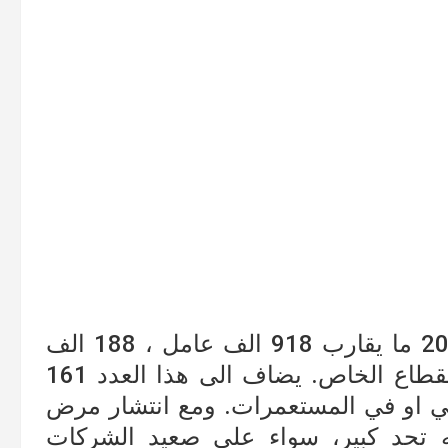
يبلغ عدد العاملين في فلسطين سنة 2018 ما يقارب 918 الف عامل ، 188 الف
يعملون في القطاع العام و البقية في القطاع الخاص. يضاف الى هذا العدد 161
ي او في المستعمرات. ومع انتشار مرض
جه تحد كبير، سواء على صعيد الشركات