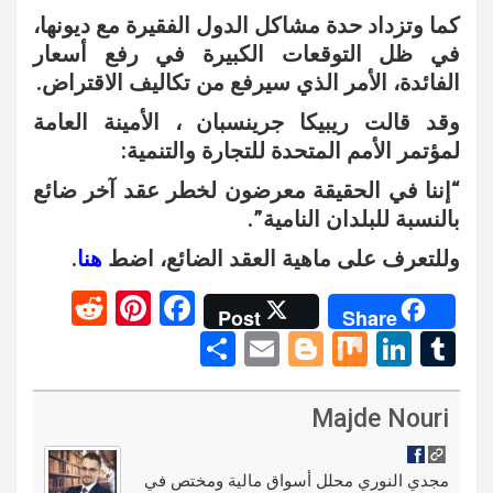
كما وتزداد حدة مشاكل الدول الفقيرة مع ديونها،
في ظل التوقعات الكبيرة في رفع أسعار
الفائدة، الأمر الذي سيرفع من تكاليف الاقتراض.
وقد قالت ريبيكا جرينسبان ، الأمينة العامة
لمؤتمر الأمم المتحدة للتجارة والتنمية:
“إننا في الحقيقة معرضون لخطر عقد آخر ضائع
بالنسبة للبلدان النامية”.
وللتعرف على ماهية العقد الضائع، اضط
هنا
.
R
Pi
F
Post
Share
e
nt
a
S
E
Bl
M
Li
T
d
er
ce
h
m
o
ix
n
u
di
es
b
ar
ail
g
ke
m
Majde Nouri
t
t
o
e
g
dI
bl
o
er
n
r
مجدي النوري محلل أسواق مالية ومختص في