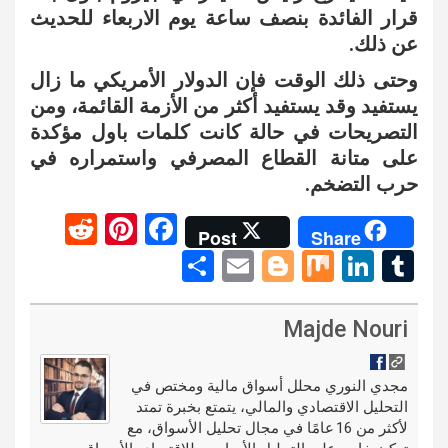
قرار الفائدة بنصف ساعة يوم الاربعاء للحديث
عن ذلك.
وحتى ذلك الوقت فإن الدولار الأمريكي ما زال
يستفيد وقد يستفيد أكثر من الأزمة القائمة، ومن
التصريحات في حالة كانت كلمات باول مؤكدة
على متانة القطاع المصرفي واستمراره في
حرب التضخم.
R
Pi
F
Post
Share
e
nt
a
S
E
Bl
M
Li
T
d
er
ce
h
m
o
ix
n
u
di
es
b
ar
ail
g
ke
m
Majde Nouri
t
t
o
e
g
dI
bl
o
er
n
r
مجدي النوري محلل أسواق مالية ومختص في
التحليل الاقتصادي والمالي، يتمتع بخبرة تمتد
k
لأكثر من 16 عامًا في مجال تحليل الأسواق، مع