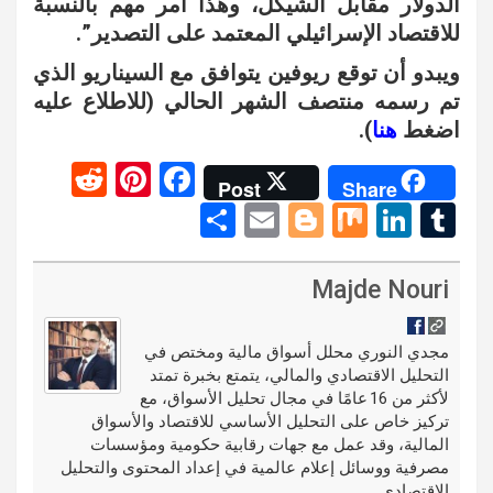
الدولار مقابل الشيكل، وهذا أمر مهم بالنسبة
للاقتصاد الإسرائيلي المعتمد على التصدير”.
ويبدو أن توقع ريوفين يتوافق مع السيناريو الذي
تم رسمه منتصف الشهر الحالي (للاطلاع عليه
اضغط
هنا
).
R
Pi
F
Post
Share
e
nt
a
S
E
Bl
M
Li
T
d
er
ce
h
m
o
ix
n
u
di
es
b
ar
ail
g
ke
m
Majde Nouri
t
t
o
e
g
dI
bl
o
er
n
r
مجدي النوري محلل أسواق مالية ومختص في
التحليل الاقتصادي والمالي، يتمتع بخبرة تمتد
k
لأكثر من 16 عامًا في مجال تحليل الأسواق، مع
تركيز خاص على التحليل الأساسي للاقتصاد والأسواق
المالية، وقد عمل مع جهات رقابية حكومية ومؤسسات
مصرفية ووسائل إعلام عالمية في إعداد المحتوى والتحليل
الاقتصادي.