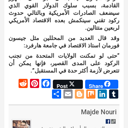
القادمة، بسبب سلوك الدولار القوي الذي
سيضعف الصادرات الأمريكية وبالتالي حدوث
ركود تقني سينكمش بعده الاقتصاد الأمريكي
لربعين متتالين.
وقد قال العديد من المحللين مثل جيسون
فورمان استاذ الاقتصاد في جامعة هارفرد:
“حتى لو تمكنت الولايات المتحدة من تجنب
الركود على المدى القصير، فإنها يمكن أن
تتعرض لأزمة أكثر حدة في المستقبل”.
R
Pi
F
Post
Share
e
nt
a
S
E
Bl
M
Li
T
d
er
ce
h
m
o
ix
n
u
di
es
b
ar
ail
g
ke
m
Majde Nouri
t
t
o
e
g
dI
bl