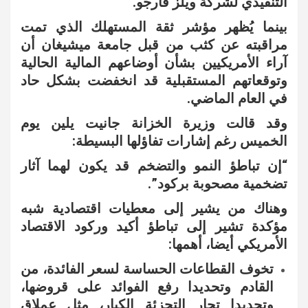
التنفيذي لشركة ويلز فارجو.
بينما يُظهر مؤشر ثقة المستهلك الذي تمت
مراقبته عن كثب من قبل جامعة ميشيغان أن
آراء الأمريكيين بشأن أوضاعهم المالية الحالية
وتوقعاتهم المستقبلية قد انخفضت بشكل حاد
في العام الماضي.
وقد قالت وزيرة الخزانة جانيت يلين يوم
الخميس رغم إشارات تفاؤلها البسيطة:
“إن تباطؤ النمو والتضخم قد يكون لهما آثار
تضخمية مصحوبة بركود”.
وهناك من يشير إلى معطيات اقتصادية شبه
مؤكدة تشير إلى تباطؤ أكيد وركود الاقتصاد
الأمريكي أيضا، أهمها:
تخوف القطاعات الحساسة لسعر الفائدة، من
القادم وتحديدا رفع الفوائد على قروضها،
وتحديدا تجار التجزئة الكبار، مثل عملاق