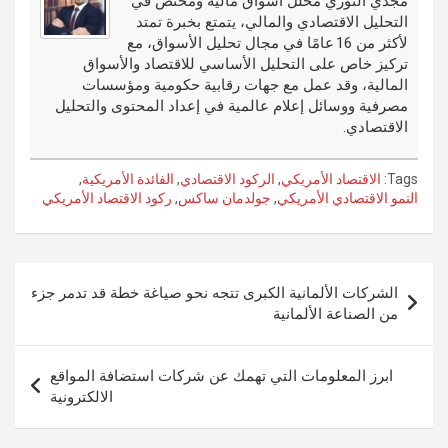
o
er
n
r
مجدي النوري محلل أسواق مالية ومختص في
التحليل الاقتصادي والمالي، يتمتع بخبرة تمتد
k
لأكثر من 16 عامًا في مجال تحليل الأسواق، مع
تركيز خاص على التحليل الأساسي للاقتصاد والأسواق
المالية، وقد عمل مع جهات رقابية حكومية ومؤسسات
مصرفية ووسائل إعلام عالمية في إعداد المحتوى والتحليل
الاقتصادي.
Tags:
الاقتصاد الأمريكي
,
الركود الاقتصادي
,
الفائدة الأمريكية
,
النمو الاقتصادي الأمريكي
,
جولدمان ساكس
,
ركود الاقتصاد الأمريكي
تصفّح
الشركات الألمانية الكبرى تتجه نحو صياغة خطة قد تدمر جزء
المقالات
من الصناعة الألمانية
ابرز المعلومات التي تهمك عن شركات استضافة المواقع
الالكترونية