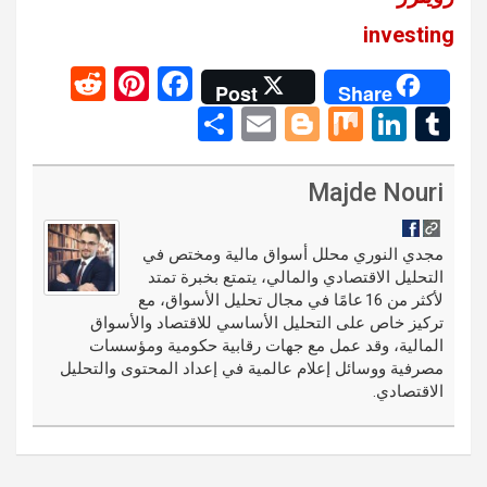
investing
R
Pi
F
Post
Share
e
nt
a
S
E
Bl
M
Li
T
d
er
ce
h
m
o
ix
n
u
di
es
b
ar
ail
g
ke
m
Majde Nouri
t
t
o
e
g
dI
bl
o
er
n
r
مجدي النوري محلل أسواق مالية ومختص في
التحليل الاقتصادي والمالي، يتمتع بخبرة تمتد
k
لأكثر من 16 عامًا في مجال تحليل الأسواق، مع
تركيز خاص على التحليل الأساسي للاقتصاد والأسواق
المالية، وقد عمل مع جهات رقابية حكومية ومؤسسات
مصرفية ووسائل إعلام عالمية في إعداد المحتوى والتحليل
الاقتصادي.