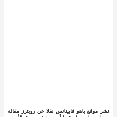
نشر موقع ياهو فايينانس نقلا عن رويترز مقالة