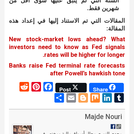
السنة التي لم يتبق عليها سوى اقل من
شهرين فقط.
المقالات التي تم الاستناد إليها في إعداد هذه
المقالة:
New stock-market lows ahead? What
investors need to know as Fed signals
rates will be higher for longer.
Banks raise Fed terminal rate forecasts
after Powell’s hawkish tone
R
Pi
F
Post
Share
e
nt
a
S
E
Bl
M
Li
T
d
er
ce
h
m
o
ix
n
u
di
es
b
ar
ail
g
ke
m
Majde Nouri
t
t
o
e
g
dI
bl
مجدي النوري محلل أسواق مالية ومختص في