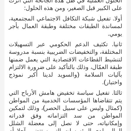
الحلول العملية في ظل هذه الجائحة التي أثرت
على الكبير قبل الصغير، ومن هذه الحلول:
أولا. تفعيل شبكة التكافل الاجتماعي المجتمعية،
لمساندة الطبقات مختلفة وطبقة العمال بأجر
يومي.
ثانيا. تكثيف الدعم الحكومي عبر التسهيلات
المختلفة، والتخفيضات الضريبية بنسبة مدروسة
لتنشيط القطاعات الاقتصادية التي يعمل ضمنها
طبقة العمّال، وذلك بالتأكيد على ضرورة الالتزام
بآليات السلامة (والسويد لدينا أكبر نموذج
واختبار).
ثالثا. تفعيل سياسة تخفيض هامش الأرباح التي
يتم تتقاضاها المؤسسات الخدمية من المواطن
(كمثال وليس على سبيل الحصر)، وذلك لتمكين
المواطن من سد التزاماته وفق قدراته
وإمكانياته، حتى لا نصل إلى معضلة الشلل
المالي لدى المؤسسات التي ستتضرر آجلا أم