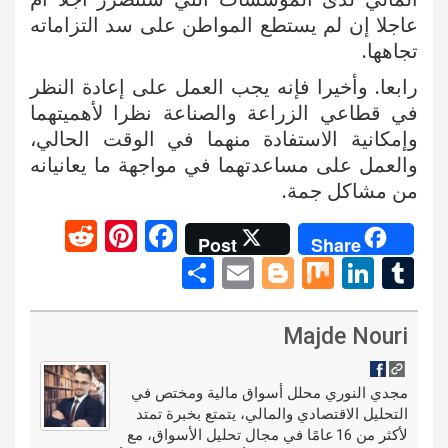
عاجلا إن لم يستطع المواطن على سد التزاماته
تجاهها.
رابعا. وأخيرا فإنه يجب العمل على إعادة النظر
في قطاعي الزراعة والصناعة نظرا لأهميتهما
وإمكانية الاستفادة منهما في الوقت الحالي،
والعمل على مساعدتهما في مواجهة ما يعانيانه
من مشاكل جمة.
R
Pi
F
Post
Share
e
nt
a
S
E
Bl
M
Li
T
d
er
ce
h
m
o
ix
n
u
di
es
b
ar
ail
g
ke
m
Majde Nouri
t
t
o
e
g
dI
bl
o
er
n
r
مجدي النوري محلل أسواق مالية ومختص في
التحليل الاقتصادي والمالي، يتمتع بخبرة تمتد
k
لأكثر من 16 عامًا في مجال تحليل الأسواق، مع