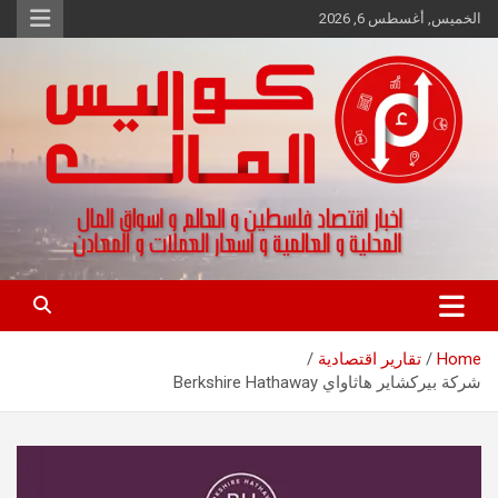
Ski
الخميس, أغسطس 6, 2026
t
conten
اخبار اقتصاد فلسطين و العالم و تقارير اسواق المال و العملات
كواليس المال
Home
تقارير اقتصادية
شركة بيركشاير هاثاواي Berkshire Hathaway