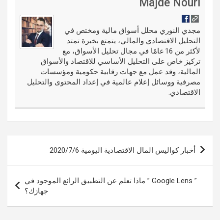
di
es
b
ar
ail
g
ke
m
Majde Nouri
t
t
o
e
g
dI
bl
o
er
n
r
مجدي النوري محلل أسواق مالية ومختص في
التحليل الاقتصادي والمالي، يتمتع بخبرة تمتد
k
لأكثر من 16 عامًا في مجال تحليل الأسواق، مع
تركيز خاص على التحليل الأساسي للاقتصاد والأسواق
المالية، وقد عمل مع جهات رقابية حكومية ومؤسسات
مصرفية ووسائل إعلام عالمية في إعداد المحتوى والتحليل
الاقتصادي.
تصفّح
أخبار كواليس المال الاقتصادية اليومية 2020/7/6
المقالات
” Google Lens ” ماذا تعلم عن التطبيق الرائع الموجود في
جهازك؟