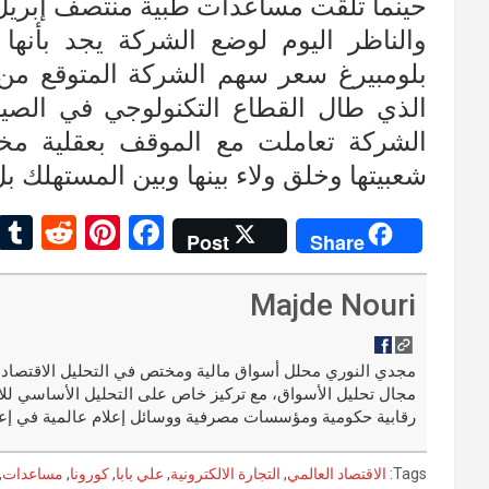
حينما تلقت مساعدات طبية منتصف إبريل
والناظر اليوم لوضع الشركة يجد بأنها
الذي طال القطاع التكنولوجي في الصين
الشركة تعاملت مع الموقف بعقلية مخت
شعبيتها وخلق ولاء بينها وبين المستهلك 
R
Pi
F
Post
Share
e
nt
a
d
er
ce
Majde Nouri
di
es
b
t
t
o
مجال تحليل الأسواق، مع تركيز خاص على التحليل الأساسي للا
o
رقابية حكومية ومؤسسات مصرفية ووسائل إعلام عالمية في إعد
k
Tags:
الاقتصاد العالمي
,
التجارة الالكترونية
,
علي بابا
,
كورونا
,
مساعدات
,