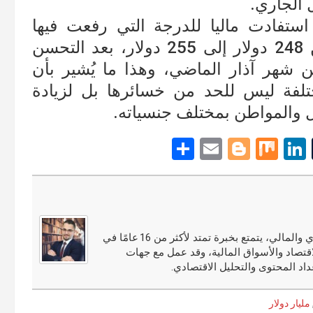
 الجاري.
 استفادت ماليا للدرجة التي رفعت فيها
بلومبيرغ سعر سهم الشركة المتوقع من 248 دولار إلى 255 دولار، بعد التحسن
 شهر آذار الماضي، وهذا ما يُشير بأن
لفة ليس للحد من خسائرها بل لزيادة
بل والمواطن بمختلف جنسياته.
S
E
Bl
M
Li
T
h
m
o
ix
n
u
ar
ail
g
ke
m
e
g
dI
bl
er
n
r
مجدي النوري محلل أسواق مالية ومختص في التحليل الاقتصادي والمالي، يتمتع بخبرة تمتد لأكثر من 16 عامًا في
قتصاد والأسواق المالية، وقد عمل مع جهات
اد المحتوى والتحليل الاقتصادي.
مليار دولار