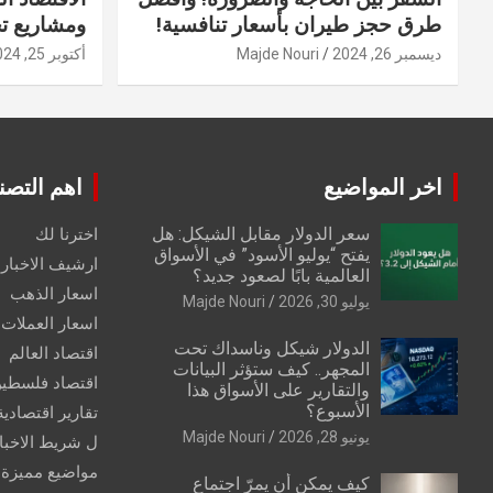
طرق حجز طيران بأسعار تنافسية!
ومشاريع ت
ديسمبر 26, 2024
Majde Nouri
أكتوبر 25, 2024
اخر المواضيع
اهم التصن
سعر الدولار مقابل الشيكل: هل
اخترنا لك
يفتح “يوليو الأسود” في الأسواق
ارشيف الاخبار 
العالمية بابًا لصعود جديد؟
اسعار الذهب
يوليو 30, 2026
Majde Nouri
اسعار العملات
الدولار شيكل وناسداك تحت
اقتصاد العالم
المجهر.. كيف ستؤثر البيانات
اقتصاد فلسطي
والتقارير على الأسواق هذا
الأسبوع؟
تقارير اقتصادية
يونيو 28, 2026
Majde Nouri
ل شريط الاخبا
مواضيع مميزة
كيف يمكن أن يمرّ اجتماع