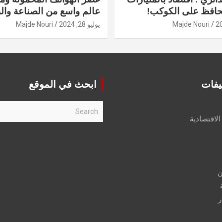
حافظ على الكوكب!
عالم واسع من الصناعة والر
Majde Nouri
يوليو 28, 2024
Majde Nouri
يفات
ابحث في الموقع
S
e
الاقتصادية
a
r
c
h
ن
ر