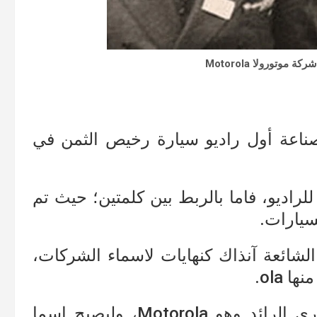
وتورولا Motorola
 بصناعة أول راديو سيارة رخيص الثمن في
للراديو، فاما بالربط بين كلمتين؛ حيث تم
الشائعة آنذاك كنهايات لاسماء الشركات،
وقد شكل هذين المقطعين الاسم التجاري الرائد وهو Motorola، وليصبح اسما