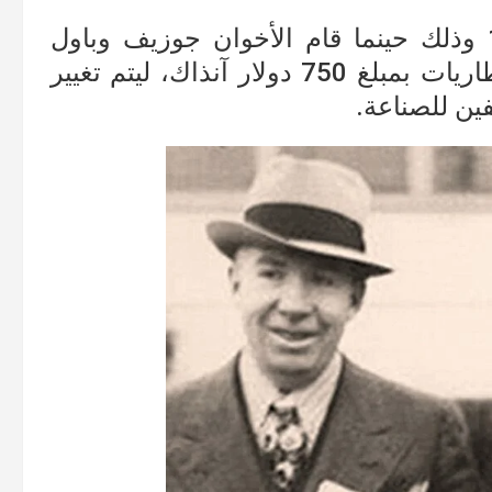
يعود تاريخ هذه الشركة إلى عام 1928 وذلك حينما قام الأخوان جوزيف وباول
غالفين بشراء شركة مفلسة لصناعة البطاريات بمبلغ 750 دولار آنذاك، ليتم تغيير
ن للصناعة.