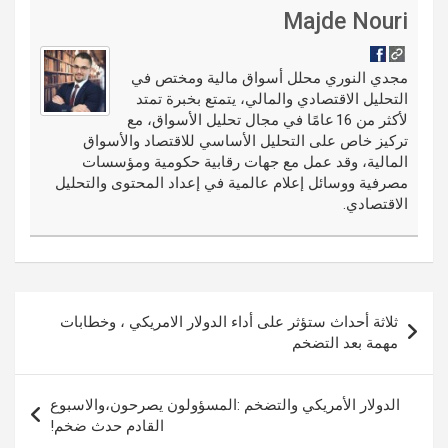
di
es
b
ar
ail
g
ke
m
Majde Nouri
t
t
o
e
g
dI
bl
o
er
n
r
مجدي النوري محلل أسواق مالية ومختص في
التحليل الاقتصادي والمالي، يتمتع بخبرة تمتد
k
لأكثر من 16 عامًا في مجال تحليل الأسواق، مع
تركيز خاص على التحليل الأساسي للاقتصاد والأسواق
المالية، وقد عمل مع جهات رقابية حكومية ومؤسسات
مصرفية ووسائل إعلام عالمية في إعداد المحتوى والتحليل
الاقتصادي.
تصفّح
ثلاثة أحداث ستؤثر على أداء الدولار الامريكي ، وخطابات
المقالات
مهمة بعد التضخم
الدولار الأمريكي والتضخم :المسؤولون يصرحون،والاسبوع
القادم حدث ضخم!