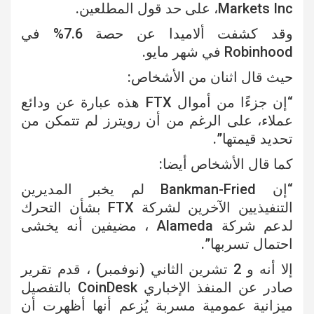
Markets Inc، على حد قول المطلعين.
وقد كشفت ألاميدا عن حصة 7.6% في
Robinhood في شهر مايو.
حيث قال اثنان من الأشخاص:
“إن جزءًا من أموال FTX هذه عبارة عن ودائع
عملاء، على الرغم من أن رويترز لم تتمكن من
تحديد قيمتها”.
كما قال الأشخاص أيضا:
“إن Bankman-Fried لم يخبر المديرين
التنفيذيين الآخرين لشركة FTX بشأن التحرك
لدعم شركة Alameda ، مضيفين أنه يخشى
احتمال تسربها”.
إلا أنه و 2 تشرين الثاني (نوفمبر) ، قدم تقرير
صادر عن المنفذ الإخباري CoinDesk بالتفصيل
ميزانية عمومية مسربة يُزعم أنها أظهرت أن