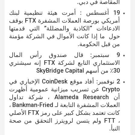
المقاصة في دبي.
19 أغسطس : أمرت هيئة تنظيمية لبنك
أمريكي بورصة العملات المشفرة FTX بوقف
الادعاءات “الكاذبة والمضللة” التي قدمتها
حول ما إذا كانت الأموال في الشركة مؤمنة
من قبل الحكومة.
9 سبتمبر: قال صندوق رأس المال
الاستثماري التابع لشركة FTX إنه سيشتري
30٪ من أسهم SkyBridge Capital
2 نوفمبر: أفاد موقع CoinDesk الإخباري في
Crypto عن تسريب ميزانية عمومية أظهرت
أن Alameda Research ، شركة تداول
العملات المشفرة التابعة لـ Bankman-Fried ،
كانت تعتمد بشكل كبير على رمز FTX الأصلي
، FTT ولم يتسن لرويترز التحقق من صحة
النبأ.