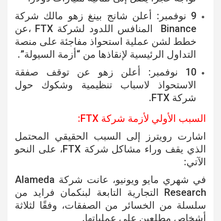
9 نوفمبر: أعلن شانج بينغ زهو مالك شركة
Binance
المنافس اللدود لشركة FTX ،عن
خطط لشن عملية استحواذ مفاجئة على منصة
التداول الرئيسية لإنقاذها من “أزمة السيولة”.
10 نوفمبر: أعلن زهو عن توقف صفقة
الاستحواذ لاسباب تنظيمية وشكوك حول
شركة FTX.
السبب الأولي لأزمة شركة FTX:
اشارت رويترز إلى السبب الحقيقي المحتمل
الذي يقف وراء مشاكل شركة FTX، على النحو
الآتي:
في شهري مايو ويونيو، عانت شركة Alameda
Research التجارية التابعة لبنكمان فرايد من
سلسلة من الخسائر من الصفقات، وفقًا لثلاثة
أشخاص مطلعين على عملياتها.