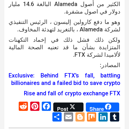
الكثير من أصول Alameda البالغة 14.6 مليار
دولار في اصول مشفرة.
وهو ما دفع كارولين إليسون ، الرئيس التنفيذي
لشركة Alameda ، بالتغريد لتهدئة المخاوف.
ولكن ذلك فشل ذلك في إخماد التكهنات
المتزايدة بشأن ما قد تعنيه الصحة المالية
لألاميدا لشركة FTX.
المصادر:
Exclusive: Behind FTX’s fall, battling
billionaires and a failed bid to save crypto
Rise and fall of crypto exchange FTX
R
Pi
F
Post
Share
e
nt
a
S
E
Bl
M
Li
T
d
er
ce
h
m
o
ix
n
u