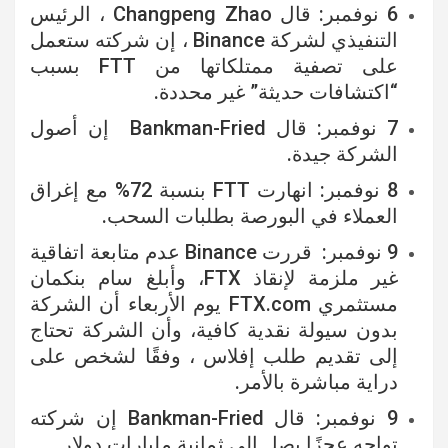
6 نوفمبر: قال Changpeng Zhao ، الرئيس
التنفيذي لشركة Binance ، إن شركته ستعمل
على تصفية ممتلكاتها من FTT بسبب
“اكتشافات حديثة” غير محددة.
7 نوفمبر: قال Bankman-Fried إن أصول
الشركة جيدة.
8 نوفمبر: انهارت FTT بنسبة 72% مع إغراق
العملاء في البورصة بطلبات السحب.
9 نوفمبر: قررت Binance عدم متابعة اتفاقية
غير ملزمة لإنقاذ FTX، وأبلغ
سام بنكمان
مستثمري FTX.com يوم الأربعاء أن الشركة
بدون سيولة نقدية كافية، وأن الشركة تحتاج
إلى تقديم طلب إفلاس ، وفقًا لشخص على
دراية مباشرة بالأمر.
9 نوفمبر:
قال Bankman-Fried إن شركته
تواجه عجزًا يصل إلى ثمانية مليارات دولار.