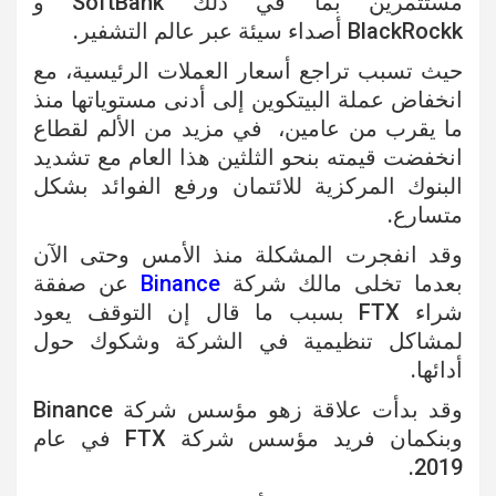
مستثمرين بما في ذلك SoftBank و
BlackRockk أصداء سيئة عبر عالم التشفير.
حيث تسبب
تراجع أسعار العملات الرئيسية، مع
انخفاض عملة البيتكوين إلى أدنى مستوياتها منذ
ما يقرب من عامين، في مزيد من الألم لقطاع
انخفضت قيمته بنحو الثلثين هذا العام مع تشديد
البنوك المركزية للائتمان ورفع الفوائد بشكل
متسارع.
وقد انفجرت المشكلة منذ الأمس وحتى الآن
بعدما تخلى مالك شركة
Binance
عن صفقة
شراء FTX بسبب ما قال إن التوقف يعود
لمشاكل تنظيمية في الشركة وشكوك حول
أدائها.
وقد بدأت علاقة زهو مؤسس شركة Binance
وبنكمان فريد مؤسس شركة FTX في عام
2019.