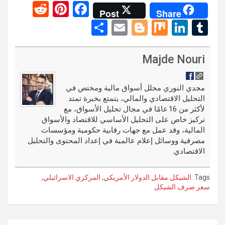
R
Pi
F
Post
Share
e
nt
a
S
E
Bl
M
Li
T
d
er
ce
h
m
o
ix
n
u
di
es
b
ar
ail
g
ke
m
Majde Nouri
t
t
o
e
g
dI
bl
o
er
n
r
مجدي النوري محلل أسواق مالية ومختص في
التحليل الاقتصادي والمالي، يتمتع بخبرة تمتد
k
لأكثر من 16 عامًا في مجال تحليل الأسواق، مع
تركيز خاص على التحليل الأساسي للاقتصاد والأسواق
المالية، وقد عمل مع جهات رقابية حكومية ومؤسسات
مصرفية ووسائل إعلام عالمية في إعداد المحتوى والتحليل
الاقتصادي.
Tags:
الشيكل مقابل الدولار الأمريكي
,
المركزي الاسرائيلي
,
سعر صرف الشيكل