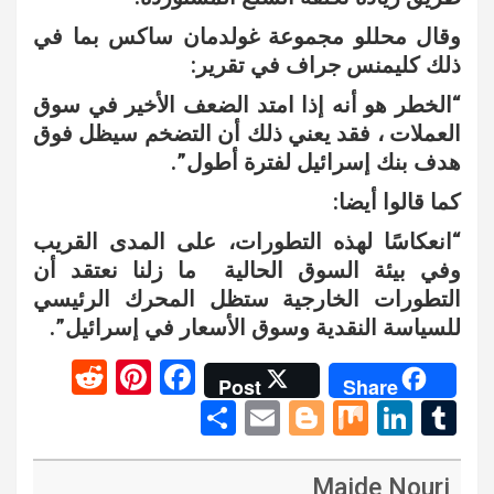
وقال محللو مجموعة غولدمان ساكس بما في
ذلك كليمنس جراف في تقرير:
“الخطر هو أنه إذا امتد الضعف الأخير في سوق
العملات ، فقد يعني ذلك أن التضخم سيظل فوق
هدف بنك إسرائيل لفترة أطول”.
كما قالوا أيضا:
“انعكاسًا لهذه التطورات، على المدى القريب
وفي بيئة السوق الحالية ما زلنا نعتقد أن
التطورات الخارجية ستظل المحرك الرئيسي
للسياسة النقدية وسوق الأسعار في إسرائيل”.
R
Pi
F
Post
Share
e
nt
a
S
E
Bl
M
Li
T
d
er
ce
h
m
o
ix
n
u
di
es
b
ar
ail
g
ke
m
Majde Nouri