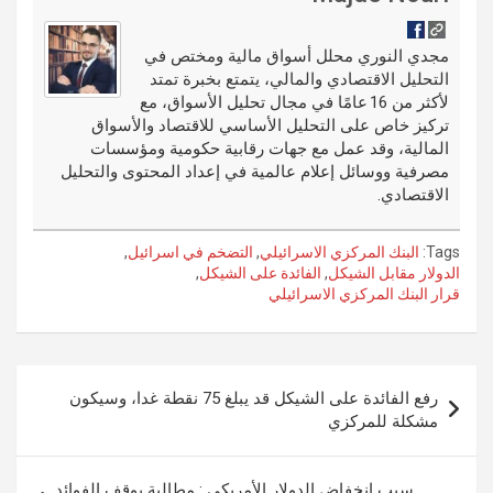
t
t
o
e
g
dI
bl
o
er
n
r
مجدي النوري محلل أسواق مالية ومختص في
التحليل الاقتصادي والمالي، يتمتع بخبرة تمتد
k
لأكثر من 16 عامًا في مجال تحليل الأسواق، مع
تركيز خاص على التحليل الأساسي للاقتصاد والأسواق
المالية، وقد عمل مع جهات رقابية حكومية ومؤسسات
مصرفية ووسائل إعلام عالمية في إعداد المحتوى والتحليل
الاقتصادي.
Tags:
البنك المركزي الاسرائيلي
,
التضخم في اسرائيل
,
الدولار مقابل الشيكل
,
الفائدة على الشيكل
,
قرار البنك المركزي الاسرائيلي
تصفّح
رفع الفائدة على الشيكل قد يبلغ 75 نقطة غدا، وسيكون
المقالات
مشكلة للمركزي
سبب انخفاض الدولار الأمريكي : مطالبة بوقف الفوائد