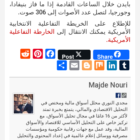
بايدن خلال الساعات القادمة إذا ما فاز بنيفادا،
وجورجيا، لتصل عدد الأصوات إلى 306 صوت.
للإطلاع على الخريطة التفاعلية الانتخابية
الأمريكية يمكنك الانتقال إلى
الخارطة التفاعلية
الأمريكية.
R
Pi
F
Post
Share
e
nt
a
S
E
Bl
M
Li
T
d
er
ce
h
m
o
ix
n
u
di
es
b
ar
ail
g
ke
m
Majde Nouri
t
t
o
e
g
dI
bl
o
er
n
r
مجدي النوري محلل أسواق مالية ومختص في
التحليل الاقتصادي والمالي، يتمتع بخبرة تمتد
k
لأكثر من 16 عامًا في مجال تحليل الأسواق، مع
تركيز خاص على التحليل الأساسي للاقتصاد والأسواق
المالية، وقد عمل مع جهات رقابية حكومية ومؤسسات
مصرفية ووسائل إعلام عالمية في إعداد المحتوى والتحليل