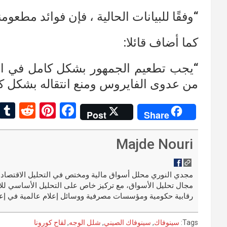
“وفقًا للبيانات الحالية ، فإن فوائد مطعوم
كما أضاف قائلا:
“يجب تطعيم الجمهور بشكل كامل في الو
من عدوى الفايروس ومنع انتقاله بشكل كب
R
Pi
F
Post
Share
e
nt
a
d
er
ce
Majde Nouri
di
es
b
t
t
o
مجال تحليل الأسواق، مع تركيز خاص على التحليل الأساسي للا
o
رقابية حكومية ومؤسسات مصرفية ووسائل إعلام عالمية في إعد
k
Tags:
سينوفاك
,
سينوفاك الصيني
,
شلل الوجه
,
لقاح كورونا