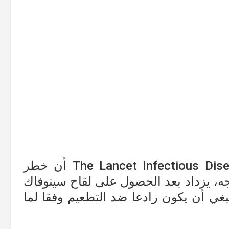
أظهرت دراسة نشرت في مجلة The Lancet Infectious Diseases أن خطر
جه، يزداد بعد الحصول على لقاح سينوفاك
نبغي أن يكون رادعا ضد التطعيم وفقا لما