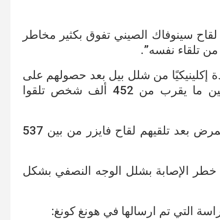
لى لقاح سينوفاك الصيني تفوق بكثير مخاطر
ن تلقاء نفسه”.
اسة على 28 حالة مؤكدة إكلينيكيًا من شلل بيل بعد حصولهم على
مطعوم سينوفاك التي تم الإبلاغ عنها بين ما يقرب من 452 ألف شخص تلقوا
بينما تم اكتشاف 16 حالة أصيبت بهذا المرض بعد تلقيهم لقاح فايزر من بين 537
ادة خطر الإصابة بشلل الوجه النصفي بشكل
اسة التي تم ارسالها في هونغ كونغ: