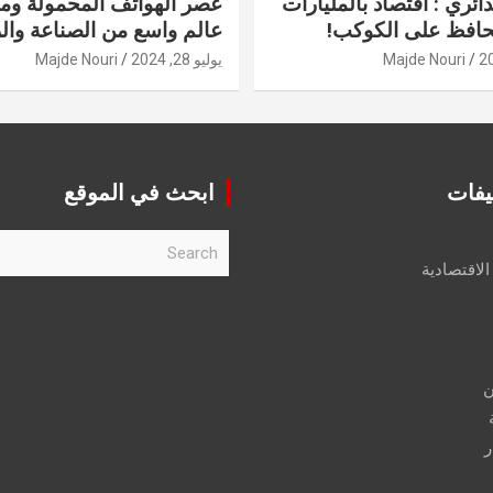
دائري : اقتصاد بالمليارات
عصر الهواتف المحمولة ومنت
حافظ على الكوكب!
عالم واسع من الصناعة والر
Majde Nouri
يوليو 28, 2024
Majde Nouri
يفات
ابحث في الموقع
S
e
الاقتصادية
a
r
c
h
ن
ر