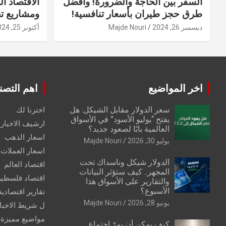
السفر بين الحاجة والضرورة! وأفضل
الاقتصاد ال
طرق حجز طيران بأسعار تنافسية!
ومشاريع ت
ديسمبر 26, 2024
Majde Nouri
أكتوبر 25, 2024
اخر المواضيع
اهم التصن
سعر الدولار مقابل الشيكل: هل
اخترنا لك
يفتح “يوليو الأسود” في الأسواق
ارشيف الاخبار 
العالمية بابًا لصعود جديد؟
اسعار الذهب
يوليو 30, 2026
Majde Nouri
اسعار العملات
الدولار شيكل وناسداك تحت
اقتصاد العالم
المجهر.. كيف ستؤثر البيانات
اقتصاد فلسطي
والتقارير على الأسواق هذا
الأسبوع؟
تقارير اقتصادية
يونيو 28, 2026
Majde Nouri
ل شريط الاخبا
مواضيع مميزة
كيف يمكن أن يمرّ اجتماع