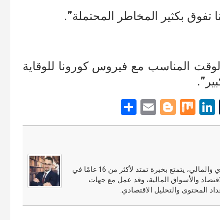
نا تفوق بكثير المخاطر المحتملة”.
قت المناسب مع فيروس كورونا للوقاية
ير”.
S
E
Bl
M
Li
T
h
m
o
ix
n
u
ar
ail
g
ke
m
e
g
dI
bl
er
n
r
مجدي النوري محلل أسواق مالية ومختص في التحليل الاقتصادي والمالي، يتمتع بخبرة تمتد لأكثر من 16 عامًا في
قتصاد والأسواق المالية، وقد عمل مع جهات
اد المحتوى والتحليل الاقتصادي.