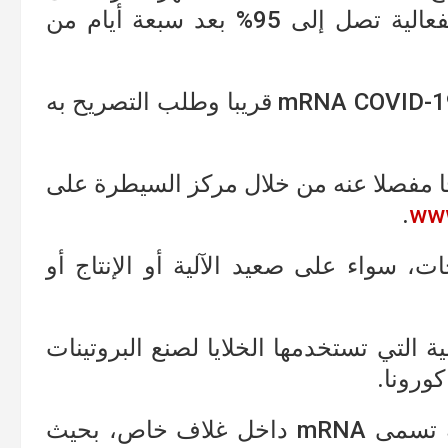
العمل بعد الجرعة الأولى مباشرة، ثم بفعالية تصل إلى 95% بعد سبعة أيام من
ومن المرجح أن يتم إطلاق لقاح كورونا mRNA COVID-19 قريبا وطلب التصريح به
ا مفصلا عنه من خلال مركز السيطرة على
.
ww
ات، سواء على صعيد الآلية أو الإنتاج أو
احات mRNA من العملية التي تستخدمها الخلايا لصنع البروتينات
ورونا.
وللقاحات mRNA خيوط من مادة وراثية تسمى mRNA داخل غلاف خاص، بحيث