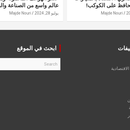
حافظ على الكوكب!
عالم واسع من الصناعة والر
Majde Nouri
يوليو 28, 2024
Majde Nouri
يفات
ابحث في الموقع
S
e
الاقتصادية
a
r
c
h
ن
ر