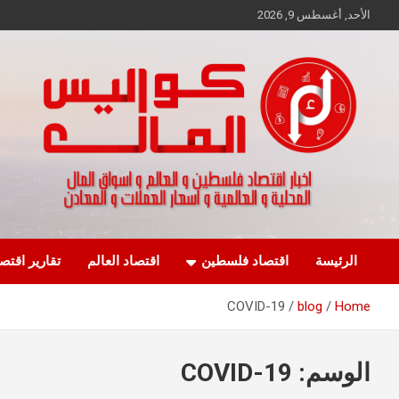
Ski
الأحد, أغسطس 9, 2026
t
conten
اخبار اقتصاد فلسطين و العالم و تقارير اسواق المال و العملات
كواليس المال
الرئيسة
اقتصاد فلسطين
اقتصاد العالم
تقارير اقتص
COVID-19
blog
Home
الوسم:
COVID-19