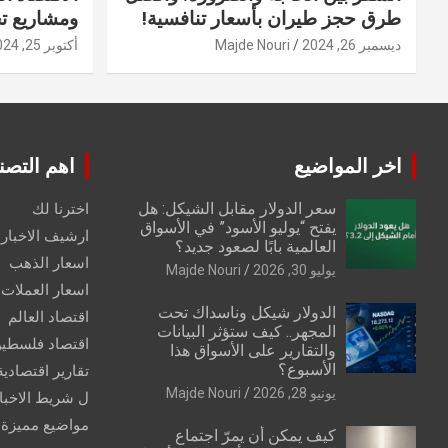
طرق حجز طيران بأسعار تنافسية!
ومشاريع ت
ديسمبر 26, 2024
Majde Nouri
أكتوبر 25, 2024
اخر المواضيع
اهم التصن
سعر الدولار مقابل الشيكل: هل
اخترنا لك
يفتح “يوليو الأسود” في الأسواق
ارشيف الاخبار 
العالمية بابًا لصعود جديد؟
اسعار الذهب
يوليو 30, 2026
Majde Nouri
اسعار العملات
الدولار شيكل وناسداك تحت
اقتصاد العالم
المجهر.. كيف ستؤثر البيانات
اقتصاد فلسطي
والتقارير على الأسواق هذا
الأسبوع؟
تقارير اقتصادية
يونيو 28, 2026
Majde Nouri
ل شريط الاخبا
مواضيع مميزة
كيف يمكن أن يمرّ اجتماع