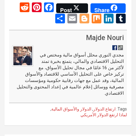
R
Pi
F
Post
Share
e
nt
a
S
E
Bl
M
Li
T
d
er
ce
h
m
o
ix
n
u
di
es
b
ar
ail
g
ke
m
Majde Nouri
t
t
o
e
g
dI
bl
o
er
n
r
مجدي النوري محلل أسواق مالية ومختص في
التحليل الاقتصادي والمالي، يتمتع بخبرة تمتد
k
لأكثر من 16 عامًا في مجال تحليل الأسواق، مع
تركيز خاص على التحليل الأساسي للاقتصاد والأسواق
المالية، وقد عمل مع جهات رقابية حكومية ومؤسسات
مصرفية ووسائل إعلام عالمية في إعداد المحتوى والتحليل
الاقتصادي.
Tags:
ارتفاع الدولار
,
الدولار والأسواق المالية
,
لماذا ارتفع الدولار الأمريكي