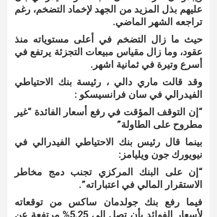
عليهم بذل المزيد من الجهد لإخماد التضخم، رغم
تراجعه الشهر الماضي.
حيث ما زال التضخم في أعلى مستوياته منذ
عقود، وما زال مقياس مبيعات التجزئة يرتفع في
أسرع وتيرة في ثمانية اشهر.
وقد قالت ماري دالي ، رئيسة بنك الاحتياطي
الفيدرالي في سان فرانسيسكو :
“إن التوقف المؤقت في رفع أسعار الفائدة “غير
مطروح على الطاولة”
بينما قال رئيس بنك الاحتياطي الفيدرالي في
نيويورك جون ويليامز:
“إن على البنك المركزي تجنب دمج مخاطر
الاستقرار المالي في اعتباراته”.
فيما رفع بنك جولدمان ساكس من توقعاته
لأسعار الفوائد بأن تصل إلى 5.25% مرتفعة عن