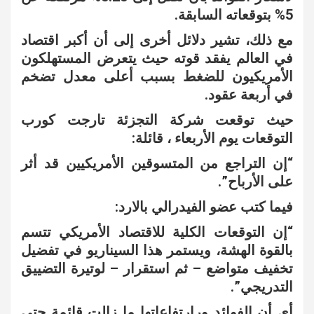
5% بتوقعاته السابقة.
مع ذلك، تشير دلائل أخرى إلى أن أكبر اقتصاد
في العالم يفقد قوته حيث يتعرض المستهلكون
الأمريكيون للضغط بسبب أعلى معدل تضخم
في أربعة عقود.
حيث توقعت شركة التجزئة تارجت كورب
التوقعات يوم الأربعاء ، قائلة:
“إن التراجع من المتسوقين الأمريكيين قد أثر
على الأرباح”.
فيما كتب عضو الفيدرالي بالارد:
“إن التوقعات الكلية للاقتصاد الأمريكي تتسم
بالقوة الهشة، ويستمر هذا السيناريو في تفضيل
تخفيف متواضع – ثم استقرار – لوتيرة التضييق
التدريجي”.
أي أن الفوائد ورارتفاعاتها ما زالت قائمة حتى