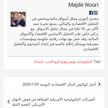
di
es
b
ar
ail
g
ke
m
Majde Nouri
t
t
o
e
g
dI
bl
o
er
n
r
مجدي النوري محلل أسواق مالية ومختص في
التحليل الاقتصادي والمالي، يتمتع بخبرة تمتد
k
لأكثر من 16 عامًا في مجال تحليل الأسواق، مع
تركيز خاص على التحليل الأساسي للاقتصاد والأسواق
المالية، وقد عمل مع جهات رقابية حكومية ومؤسسات
مصرفية ووسائل إعلام عالمية في إعداد المحتوى والتحليل
الاقتصادي.
Tags:
التكنولوجيا
,
مؤشر هونغ كونغ الجديد
,
ناسداك
تصفّح
أخبار كواليس المال الاقتصادية اليومية 2020/7/29
المقالات
الشركات التكنولوجية الأمريكية العملاقة في قفص الاتهام
الأمريكي: القصة كاملة