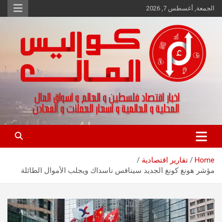
Ski
الجمعة, أغسطس 7, 2026
t
conten
اخبار اقتصاد فلسطين و العالم و تقارير اسواق المال و العملات
كواليس المال
Home
تقارير اقتصادية
مؤشر هونغ كونغ الجديد سينافس ناسداك ويجلب الأموال الطائلة