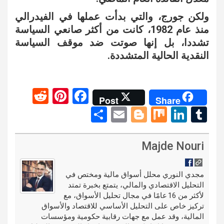
ولكن جورج، والتي بدأت عملها في الفيدرالي
منذ عام 1982، كانت من أكثر صانعي السياسة
تشددا، بل إنها صوتت ضد موقف السياسة
النقدية الحالية المتشددة.
R
Pi
F
Post
Share
e
nt
a
S
E
Bl
M
Li
T
d
er
ce
h
m
o
ix
n
u
di
es
b
ar
ail
g
ke
m
Majde Nouri
t
t
o
e
g
dI
bl
o
er
n
r
مجدي النوري محلل أسواق مالية ومختص في
التحليل الاقتصادي والمالي، يتمتع بخبرة تمتد
k
لأكثر من 16 عامًا في مجال تحليل الأسواق، مع
تركيز خاص على التحليل الأساسي للاقتصاد والأسواق
المالية، وقد عمل مع جهات رقابية حكومية ومؤسسات