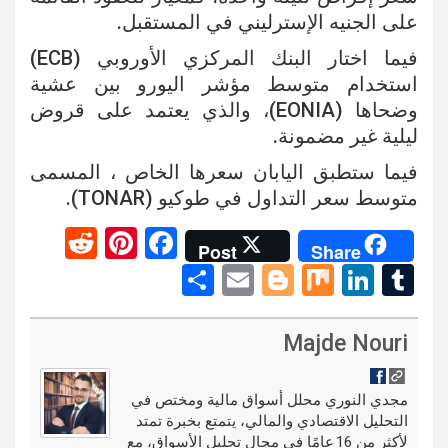
على الجنيه الإسترليني في المستقبل.
فيما اختار البنك المركزي الأوروبي (ECB)
استخدام متوسط ​​مؤشر اليورو بين عشية
وضحاها (EONIA)، والذي يعتمد على قروض
ليلية غير مضمونة.
فيما ستطبق اليابان سعرها الخاص ، المسمى
متوسط ​​سعر التداول في طوكيو (TONAR).
R
Pi
F
Post
Share
e
nt
a
S
E
Bl
M
Li
T
d
er
ce
h
m
o
ix
n
u
di
es
b
ar
ail
g
ke
m
Majde Nouri
t
t
o
e
g
dI
bl
o
er
n
r
مجدي النوري محلل أسواق مالية ومختص في
التحليل الاقتصادي والمالي، يتمتع بخبرة تمتد
k
لأكثر من 16 عامًا في مجال تحليل الأسواق، مع