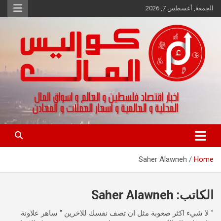
Ski
الجمعة, أغسطس 7, 2026
t
conten
اخبار اقتصاد فلسطين و العالم و تقارير اسواق المال و العملات
كواليس المال
Saher Alawneh
Home
الكاتب:
Saher Alawneh
" لا شيء اكثر صعوبة مثل ان تصف نفسك للاخرين " ساهر علاونة