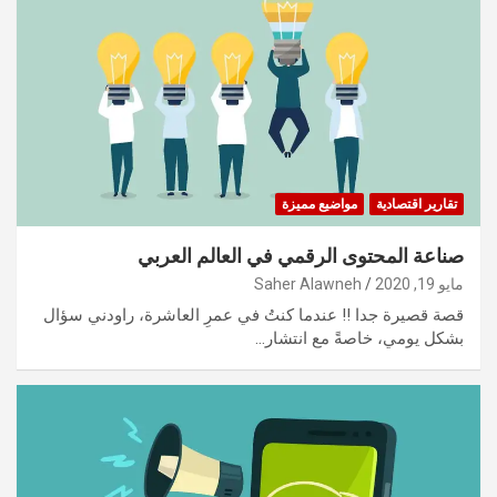
تقارير اقتصادية
مواضيع مميزة
صناعة المحتوى الرقمي في العالم العربي
مايو 19, 2020
Saher Alawneh
قصة قصيرة جدا !! عندما كنتُ في عمرِ العاشرة، راودني سؤال
بشكل يومي، خاصةً مع انتشار…