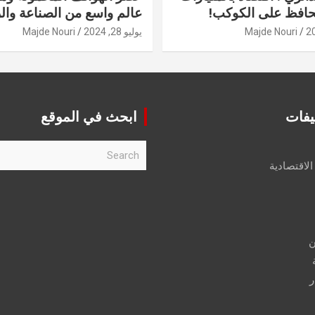
حافظ على الكوكب!
عالم واسع من الصناعة والر
Majde Nouri
يوليو 28, 2024
Majde Nouri
يفات
ابحث في الموقع
S
e
الاقتصادية
a
r
c
h
ن
ر