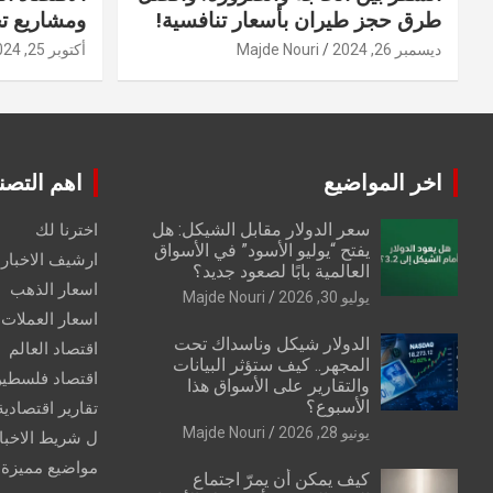
طرق حجز طيران بأسعار تنافسية!
ومشاريع ت
ديسمبر 26, 2024
Majde Nouri
أكتوبر 25, 2024
اخر المواضيع
اهم التصن
سعر الدولار مقابل الشيكل: هل
اخترنا لك
يفتح “يوليو الأسود” في الأسواق
ارشيف الاخبار 
العالمية بابًا لصعود جديد؟
اسعار الذهب
يوليو 30, 2026
Majde Nouri
اسعار العملات
الدولار شيكل وناسداك تحت
اقتصاد العالم
المجهر.. كيف ستؤثر البيانات
اقتصاد فلسطي
والتقارير على الأسواق هذا
الأسبوع؟
تقارير اقتصادية
يونيو 28, 2026
Majde Nouri
ل شريط الاخبا
مواضيع مميزة
كيف يمكن أن يمرّ اجتماع