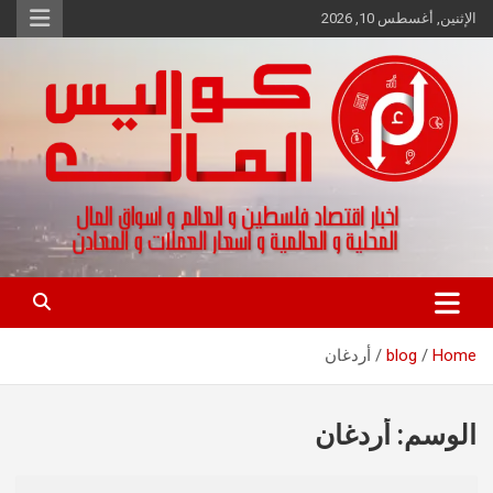
Ski
الإثنين, أغسطس 10, 2026
t
conten
اخبار اقتصاد فلسطين و العالم و تقارير اسواق المال و العملات
كواليس المال
Home
blog
أردغان
الوسم:
أردغان