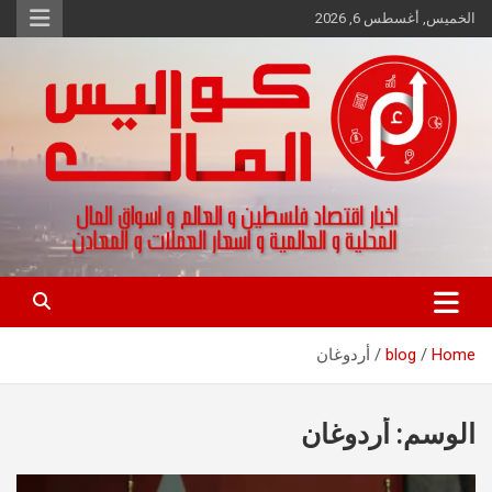
Ski
الخميس, أغسطس 6, 2026
t
conten
اخبار اقتصاد فلسطين و العالم و تقارير اسواق المال و العملات
كواليس المال
Home
blog
أردوغان
الوسم:
أردوغان