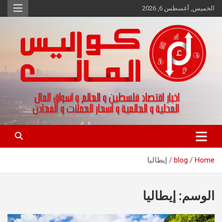
Ski
الخميس, أغسطس 6, 2026
t
conten
اخبار اقتصاد فلسطين و العالم و تقارير اسواق المال و العملات
كواليس المال
Home
blog
إيطاليا
الوسم:
إيطاليا