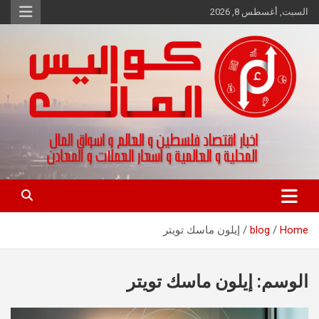
Ski
السبت, أغسطس 8, 2026
t
conten
اخبار اقتصاد فلسطين و العالم و تقارير اسواق المال و العملات
كواليس المال
Home
blog
إيلون ماسك تويتر
الوسم:
إيلون ماسك تويتر