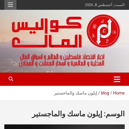
Ski
السبت, أغسطس 8, 2026
t
conten
اخبار اقتصاد فلسطين و العالم و تقارير اسواق المال و العملات
كواليس المال
Home
blog
إيلون ماسك والماجستير
الوسم:
إيلون ماسك والماجستير