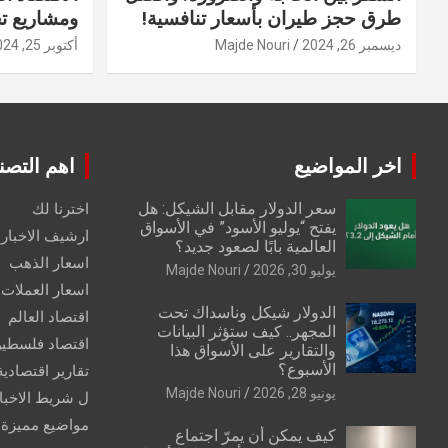
طرق حجز طيران بأسعار تنافسية!
ومشاريع ت
ديسمبر 26, 2024
Majde Nouri
أكتوبر 25, 2024
اخر المواضيع
اهم التصن
سعر الدولار مقابل الشيكل: هل
اخترنا لك
يفتح “يوليو الأسود” في الأسواق
ارشيف الاخبار 
العالمية بابًا لصعود جديد؟
اسعار الذهب
يوليو 30, 2026
Majde Nouri
اسعار العملات
الدولار شيكل وناسداك تحت
اقتصاد العالم
المجهر.. كيف ستؤثر البيانات
اقتصاد فلسطي
والتقارير على الأسواق هذا
الأسبوع؟
تقارير اقتصادية
يونيو 28, 2026
Majde Nouri
ل شريط الاخبا
مواضيع مميزة
كيف يمكن أن يمرّ اجتماع