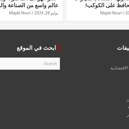
حافظ على الكوكب!
عالم واسع من الصناعة والر
Majde Nouri
يوليو 28, 2024
Majde Nouri
يفات
ابحث في الموقع
S
e
الاقتصادية
a
r
c
h
ن
ر