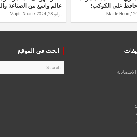
حافظ على الكوكب!
عالم واسع من الصناعة والر
Majde Nouri
يوليو 28, 2024
Majde Nouri
يفات
ابحث في الموقع
S
e
الاقتصادية
a
r
c
h
ن
ر