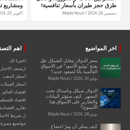
طرق حجز طيران بأسعار تنافسية!
ومشاريع ت
ديسمبر 26, 2024
Majde Nouri
أكتوبر 25, 2024
اخر المواضيع
اهم التصن
سعر الدولار مقابل الشيكل: هل
اخترنا لك
يفتح “يوليو الأسود” في الأسواق
ارشيف الاخبار 
العالمية بابًا لصعود جديد؟
اسعار الذهب
يوليو 30, 2026
Majde Nouri
اسعار العملات
الدولار شيكل وناسداك تحت
اقتصاد العالم
المجهر.. كيف ستؤثر البيانات
اقتصاد فلسطي
والتقارير على الأسواق هذا
الأسبوع؟
تقارير اقتصادية
يونيو 28, 2026
Majde Nouri
ل شريط الاخبا
مواضيع مميزة
كيف يمكن أن يمرّ اجتماع