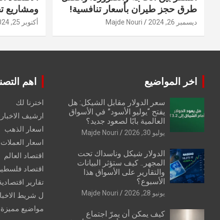
طرق حجز طيران بأسعار تنافسية!
ومشاريع ت
ديسمبر 26, 2024
Majde Nouri
أكتوبر 25, 2024
اخر المواضيع
اهم التصن
سعر الدولار مقابل الشيكل: هل
اخترنا لك
يفتح “يوليو الأسود” في الأسواق
ارشيف الاخبار 
العالمية بابًا لصعود جديد؟
اسعار الذهب
يوليو 30, 2026
Majde Nouri
اسعار العملات
الدولار شيكل وناسداك تحت
اقتصاد العالم
المجهر.. كيف ستؤثر البيانات
اقتصاد فلسطي
والتقارير على الأسواق هذا
الأسبوع؟
تقارير اقتصادية
يونيو 28, 2026
Majde Nouri
ل شريط الاخبا
مواضيع مميزة
كيف يمكن أن يمرّ اجتماع