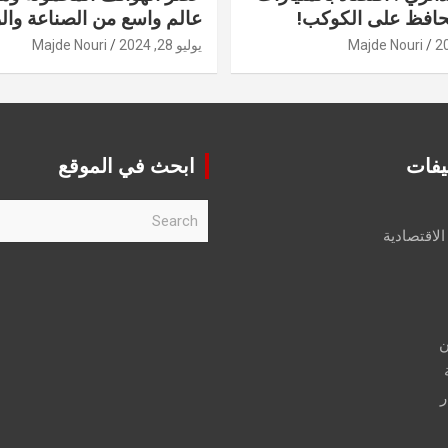
حافظ على الكوكب!
عالم واسع من الصناعة والر
Majde Nouri
يوليو 28, 2024
Majde Nouri
يفات
ابحث في الموقع
S
e
الاقتصادية
a
r
c
h
ن
ر