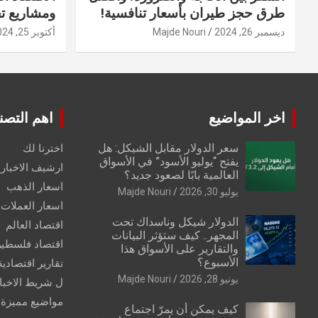
طرق حجز طيران بأسعار تنافسية!
ومشاريع ت
ديسمبر 26, 2024
Majde Nouri
أكتوبر 25, 2024
اخر المواضيع
اهم التصن
سعر الدولار مقابل الشيكل: هل
اخترنا لك
يفتح “يوليو الأسود” في الأسواق
ارشيف الاخبار 
العالمية بابًا لصعود جديد؟
اسعار الذهب
يوليو 30, 2026
Majde Nouri
اسعار العملات
الدولار شيكل وناسداك تحت
اقتصاد العالم
المجهر.. كيف ستؤثر البيانات
اقتصاد فلسطي
والتقارير على الأسواق هذا
الأسبوع؟
تقارير اقتصادية
يونيو 28, 2026
Majde Nouri
ل شريط الاخبا
مواضيع مميزة
كيف يمكن أن يمرّ اجتماع