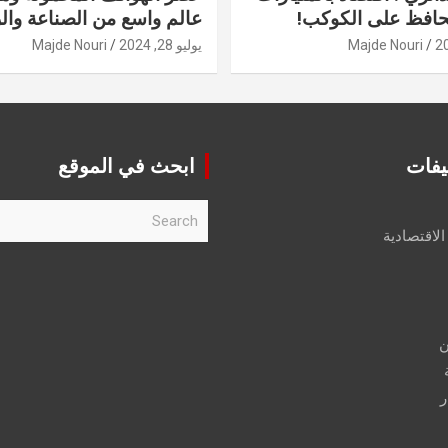
حافظ على الكوكب!
عالم واسع من الصناعة والر
Majde Nouri
يوليو 28, 2024
Majde Nouri
يفات
ابحث في الموقع
S
e
الاقتصادية
a
r
c
h
ن
ر