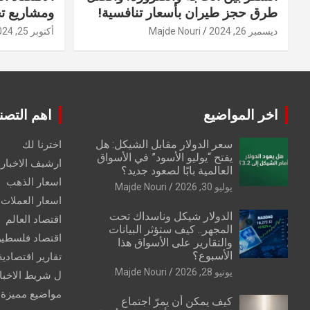
طرق حجز طيران بأسعار تنافسية!
ومشاريع ت
ديسمبر 26, 2024
Majde Nouri
أكتوبر 25, 2024
اخر المواضيع
اهم التصن
سعر الدولار مقابل الشيكل: هل
اخترنا لك
يفتح “يوليو الأسود” في الأسواق
ارشيف الاخبار 
العالمية بابًا لصعود جديد؟
اسعار الذهب
يوليو 30, 2026
Majde Nouri
اسعار العملات
الدولار شيكل وناسداك تحت
اقتصاد العالم
المجهر.. كيف ستؤثر البيانات
اقتصاد فلسطي
والتقارير على الأسواق هذا
الأسبوع؟
تقارير اقتصادية
يونيو 28, 2026
Majde Nouri
ل شريط الاخبا
مواضيع مميزة
كيف يمكن أن يمرّ اجتماع