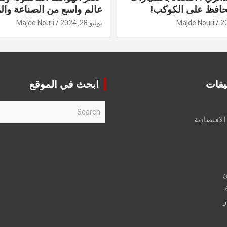
حافظ على الكوكب!
عالم واسع من الصناعة والر
Majde Nouri
يوليو 28, 2024
Majde Nouri
يفات
ابحث في الموقع
S
e
الاقتصادية
a
r
c
h
ن
ر