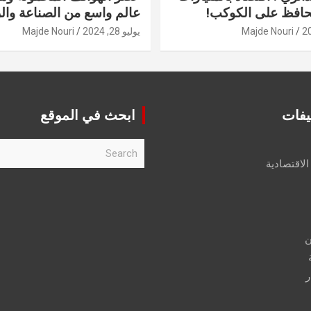
حافظ على الكوكب!
عالم واسع من الصناعة والر
Majde Nouri
يوليو 28, 2024
Majde Nouri
يفات
ابحث في الموقع
S
e
الاقتصادية
a
r
c
h
ن
ر