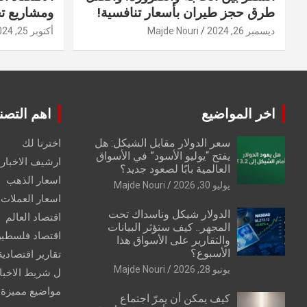
طرق حجز طيران بأسعار تنافسية!
ومشاريع ت
ديسمبر 26, 2024
Majde Nouri
أكتوبر 25, 2024
اخر المواضيع
اهم التصن
سعر الدولار مقابل الشيكل: هل
اخترنا لك
يفتح “يوليو الأسود” في الأسواق
ارشيف الاخبار 
العالمية بابًا لصعود جديد؟
اسعار الذهب
يوليو 30, 2026
Majde Nouri
اسعار العملات
الدولار شيكل وناسداك تحت
اقتصاد العالم
المجهر.. كيف ستؤثر البيانات
اقتصاد فلسطي
والتقارير على الأسواق هذا
الأسبوع؟
تقارير اقتصادية
يونيو 28, 2026
Majde Nouri
ل شريط الاخبا
مواضيع مميزة
كيف يمكن أن يمرّ اجتماع