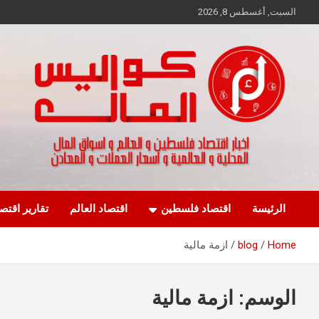
Ski
السبت, أغسطس 8, 2026
t
conten
اخبار اقتصاد فلسطين و العالم و تقارير اسواق المال و العملات
كواليس المال
الرئيسة
اقتصاد فلسطين
اقتصاد العالم
تقارير اقتص
Home
blog
ازمة مالية
الوسم:
ازمة مالية