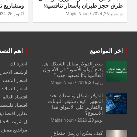
طرق حجز طيران بأسعار تنافسية!
ومشاريع ت
ديسمبر 26, 2024
Majde Nouri
أكتوبر 25, 2024
اخر المواضيع
اهم التصن
سعر الدولار مقابل الشيكل: هل
اخترنا لك
يفتح “يوليو الأسود” في الأسواق
ارشيف الاخبار 
العالمية بابًا لصعود جديد؟
اسعار الذهب
يوليو 30, 2026
Majde Nouri
اسعار العملات
الدولار شيكل وناسداك تحت
اقتصاد العالم
المجهر.. كيف ستؤثر البيانات
اقتصاد فلسطي
والتقارير على الأسواق هذا
الأسبوع؟
تقارير اقتصادية
يونيو 28, 2026
Majde Nouri
ل شريط الاخبا
مواضيع مميزة
كيف يمكن أن يمرّ اجتماع