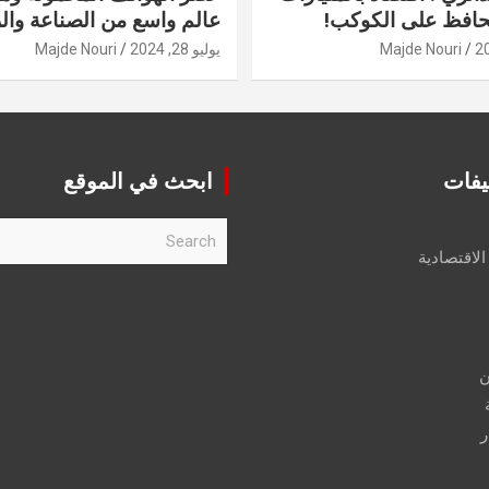
حافظ على الكوكب!
عالم واسع من الصناعة والر
Majde Nouri
يوليو 28, 2024
Majde Nouri
يفات
ابحث في الموقع
S
e
الاقتصادية
a
r
c
h
ن
ر