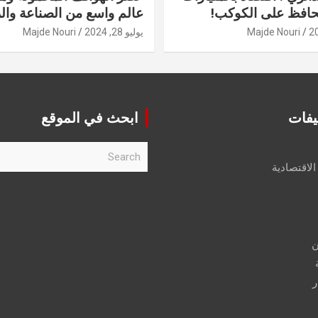
حافظ على الكوكب!
عالم واسع من الصناعة والر
Majde Nouri
يوليو 28, 2024
Majde Nouri
يفات
ابحث في الموقع
S
e
الاقتصادية
a
r
c
h
ن
ر