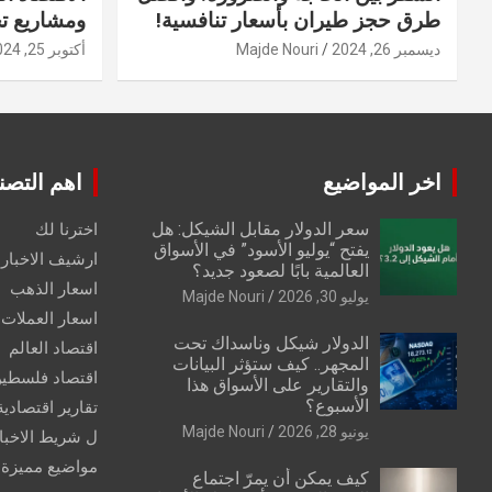
طرق حجز طيران بأسعار تنافسية!
ومشاريع ت
ديسمبر 26, 2024
Majde Nouri
أكتوبر 25, 2024
اخر المواضيع
اهم التصن
سعر الدولار مقابل الشيكل: هل
اخترنا لك
يفتح “يوليو الأسود” في الأسواق
ارشيف الاخبار 
العالمية بابًا لصعود جديد؟
اسعار الذهب
يوليو 30, 2026
Majde Nouri
اسعار العملات
الدولار شيكل وناسداك تحت
اقتصاد العالم
المجهر.. كيف ستؤثر البيانات
اقتصاد فلسطي
والتقارير على الأسواق هذا
الأسبوع؟
تقارير اقتصادية
يونيو 28, 2026
Majde Nouri
ل شريط الاخبا
مواضيع مميزة
كيف يمكن أن يمرّ اجتماع